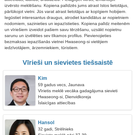
izvērsto meklēšanu. Kopiena palīdzēs jums atrast īstos lietotājus,
pārlūkojot vietni. Jūs varat atrast lietotājus ar kopīgiem hobijiem.
Iegūstiet interesantus draugus, atrodiet kandidātus ar nopietniem
nodomiem, sazinieties un iepazīstieties. Kopiena palīdz meitenēm
un vīriešiem izveidot pašiem savu tērzēšanu, uzsākt nopietnu
sarunu un izvēlēties sev tīkamos profilus. Pievienojieties
bezmaksas iepazīšanās vietnei Hwaseong-si vietējiem
iedzīvotājiem, ārzemniekiem, tūristiem.
Vīrieši un sievietes tiešsaistē
Kim
59 gadus vecs, Jaunava
Vīrietis meklē vecāka gadagājuma sievieti
Hwaseong-si, Dienvidkoreja
Īslaicīgas attiecības
Hansol
32 gadi, Strēlnieks