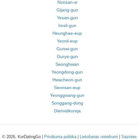
Nonsan-si
Gijang-gun
Yesan-gun
Imsil-gun
Heunghae-eup
Yeonil-eup
Gunwi-gun
Gurye-gun
Seonghwan
Yeongdong-gun
Hwacheon-gun
Seonsan-eup
Yeonggwang-gun
Songgang-dong
Dienvidkoreja
© 2026, KorDatingGo |
Privātuma politika
|
Lietošanas noteikumi
|
Sazinies