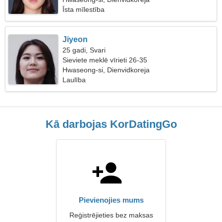
Īsta mīlestība
Jiyeon
25 gadi, Svari
Sieviete meklē vīrieti 26-35
Hwaseong-si, Dienvidkoreja
Laulība
Kā darbojas KorDatingGo
Pievienojies mums
Reģistrējieties bez maksas