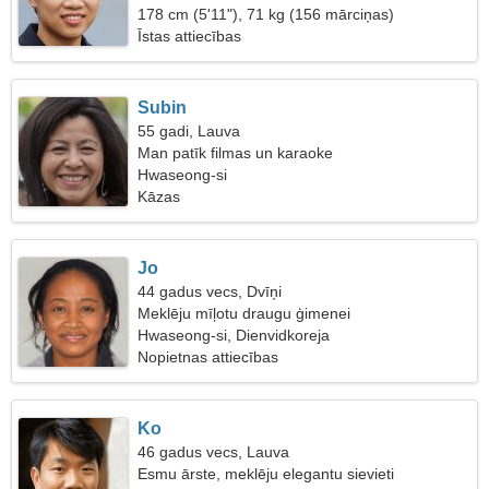
178 cm (5'11"), 71 kg (156 mārciņas)
Īstas attiecības
Subin
55 gadi, Lauva
Man patīk filmas un karaoke
Hwaseong-si
Kāzas
Jo
44 gadus vecs, Dvīņi
Meklēju mīļotu draugu ģimenei
Hwaseong-si, Dienvidkoreja
Nopietnas attiecības
Ko
46 gadus vecs, Lauva
Esmu ārste, meklēju elegantu sievieti