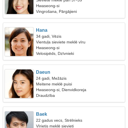
Sieviete meklē pāri 37-39
Hwaseong-si
Vingrošana, Pārgājieni
Hana
34 gadi, Vēzis
Vientuļa sieviete meklē vīru
Hwaseong-si
Velosipēds, Dzīvnieki
Daeun
24 gadi, Mežāzis
Meitene meklē puisi
Hwaseong-si, Dienvidkoreja
Draudzība
Baek
22 gadus vecs, Strēlnieks
Vīrietis meklē sievieti