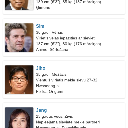
189 cm (6'3"), 85 kg (187 mārciņas)
Ģimene
Sim
36 gadi, Vērsis
Vīrietis vēlas iepazīties ar sievieti
187 cm (6'2"), 80 kg (176 mārciņas)
Anime, Sērfošana
Jiho
35 gadi, Mežāzis
Vientuļš vīrietis meklē sievu 27-32
Hwaseong-si
Fizika, Origami
Jang
23 gadus vecs, Zivis
Nepieejama sieviete meklē partneri
Hwaseong-si, Dienvidkoreja