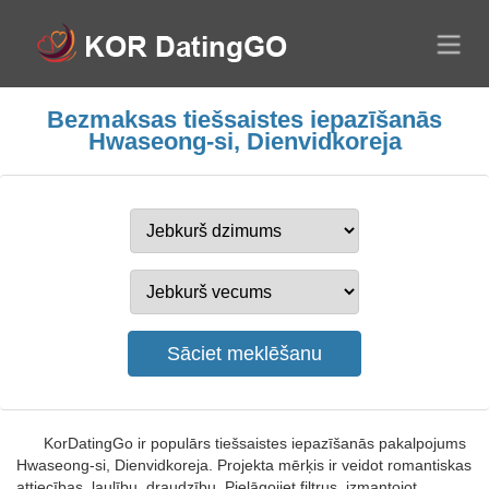
Bezmaksas tiešsaistes iepazīšanās
Hwaseong-si, Dienvidkoreja
KorDatingGo ir populārs tiešsaistes iepazīšanās pakalpojums
Hwaseong-si, Dienvidkoreja. Projekta mērķis ir veidot romantiskas
attiecības, laulību, draudzību. Pielāgojiet filtrus, izmantojot