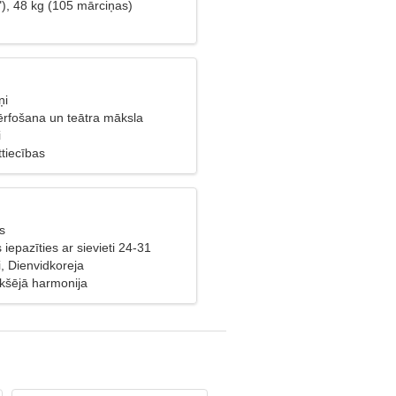
"), 48 kg (105 mārciņas)
ņi
ērfošana un teātra māksla
i
tiecības
s
s iepazīties ar sievieti 24-31
, Dienvidkoreja
ekšējā harmonija