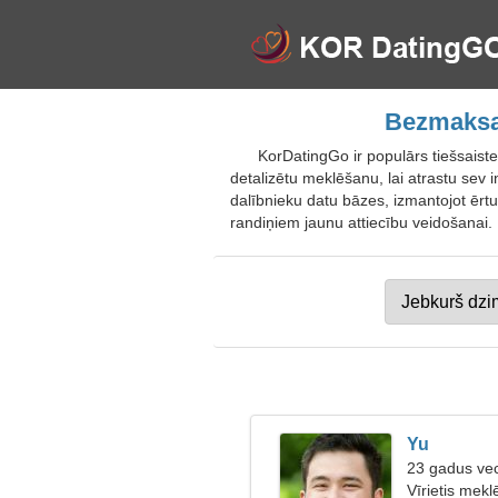
Bezmaksas
KorDatingGo ir populārs tiešsaist
detalizētu meklēšanu, lai atrastu sev i
dalībnieku datu bāzes, izmantojot ēr
randiņiem jaunu attiecību veidošanai. 
Yu
23 gadus ve
Vīrietis mekl