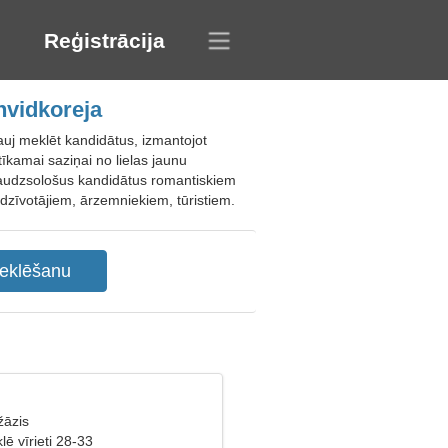
Reģistrācija
nvidkoreja
auj meklēt kandidātus, izmantojot
tīkamai saziņai no lielas jaunu
daudzsološus kandidātus romantiskiem
edzīvotājiem, ārzemniekiem, tūristiem.
žāzis
lē vīrieti 28-33