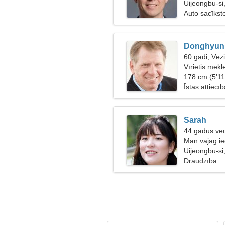
Uijeongbu-si
Auto sacīkst
Donghyun
60 gadi, Vēz
Vīrietis mek
56
178 cm (5'11
Īstas attiecī
Sarah
44 gadus vec
Man vajag i
Uijeongbu-si
Draudzība