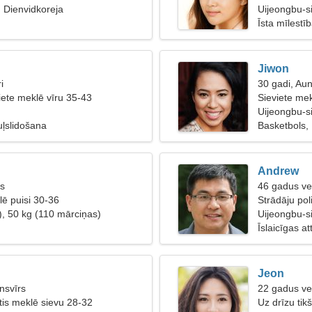
, Dienvidkoreja
Uijeongbu-s
Īsta mīlestī
Jiwon
i
30 gadi, Au
iete meklē vīru 35-43
Sieviete mek
Uijeongbu-si
tuļslidošana
Basketbols, 
Andrew
is
46 gadus vec
ē puisi 30-36
Strādāju poli
), 50 kg (110 mārciņas)
Uijeongbu-s
Īslaicīgas at
Jeon
nsvīrs
22 gadus vec
etis meklē sievu 28-32
Uz drīzu tik