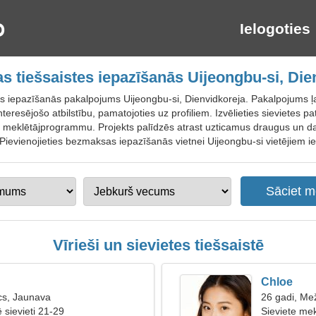
Ielogoties
 tiešsaistes iepazīšanās Uijeongbu-si, Die
es iepazīšanās pakalpojums Uijeongbu-si, Dienvidkoreja. Pakalpojums ļ
nteresējošo atbilstību, pamatojoties uz profiliem. Izvēlieties sievietes pa
tu meklētājprogrammu. Projekts palīdzēs atrast uzticamus draugus un 
Pievienojieties bezmaksas iepazīšanās vietnei Uijeongbu-si vietējiem i
Vīrieši un sievietes tiešsaistē
Chloe
cs, Jaunava
26 gadi, Me
ē sievieti 21-29
Sieviete mek