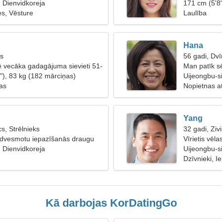
, Dienvidkoreja
171 cm (5'8
es, Vēsture
Laulība
Hana
is
56 gadi, Dvī
lē vecāka gadagājuma sievieti 51-
Man patīk s
"), 83 kg (182 mārciņas)
Uijeongbu-s
bas
Nopietnas at
Yang
s, Strēlnieks
32 gadi, Zivi
edvesmotu iepazīšanās draugu
Vīrietis vēla
, Dienvidkoreja
Uijeongbu-si
Dzīvnieki, I
Kā darbojas KorDatingGo