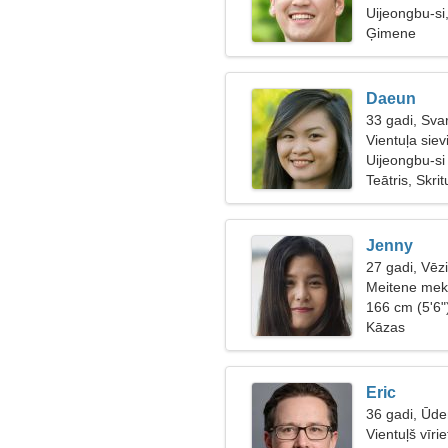
Uijeongbu-si
Ģimene
Daeun
33 gadi, Svar
Vientuļa siev
Uijeongbu-si
Teātris, Skri
Jenny
27 gadi, Vēz
Meitene mekl
166 cm (5'6"
Kāzas
Eric
36 gadi, Ūde
Vientuļš vīri