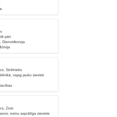
i
ba
ns
lē pāri
, Dienvidkoreja
Ķīmija
s, Strēlnieks
klīnikā, vajag jauku sievieti
i
tiecības
s, Zivis
šanos, esmu asprātīga sieviete